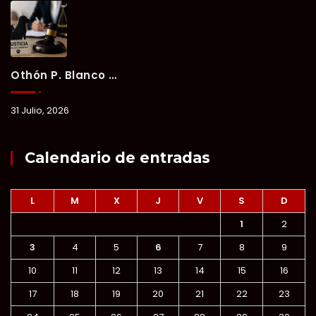
Othón P. Blanco Refrenda Su Compromiso Contra El Maltrato Animal: Vinculan A Proceso A Presunto Responsable Tras Denuncia Del Ayuntamiento.
31 Julio, 2026
Calendario de entradas
L
M
X
J
V
S
D
1
2
3
4
5
6
7
8
9
10
11
12
13
14
15
16
17
18
19
20
21
22
23