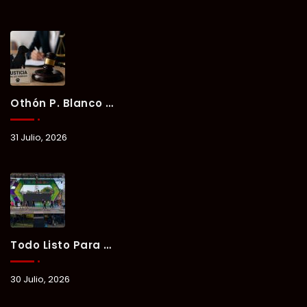
Othón P. Blanco Refrenda Su Compromiso Contra El Maltrato Animal: Vinculan A Proceso A Presunto Responsable Tras Denuncia Del Ayuntamiento.
31 Julio, 2026
Todo Listo Para “Verano Xul-Há 2026”; Un Fin De Semana De Deporte, Música Y Convivencia Familiar.
30 Julio, 2026