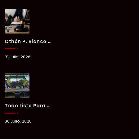
Othón P. Blanco Refrenda Su Compromiso Contra El Maltrato Animal: Vinculan A Proceso A Presunto Responsable Tras Denuncia Del Ayuntamiento.
31 Julio, 2026
Todo Listo Para “Verano Xul-Há 2026”; Un Fin De Semana De Deporte, Música Y Convivencia Familiar.
30 Julio, 2026