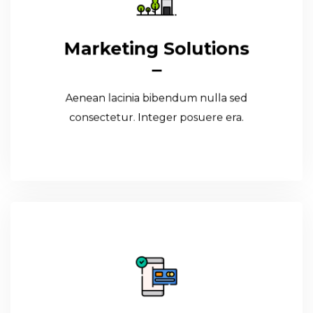
Marketing Solutions
Marketing Solutions
Aenean lacinia bibendum nulla sed
consectetur. Integer posuere era.
Aenean lacinia bibendum nulla sed
Read More
consectetur. Integer posuere era.
Branding