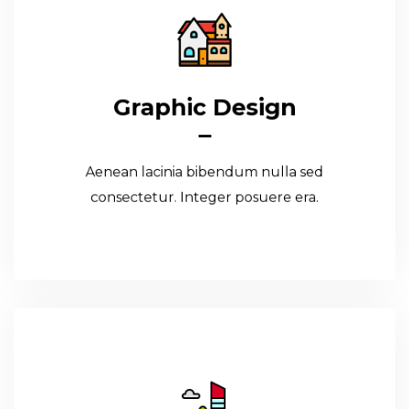
Graphic Design
Graphic Design
Aenean lacinia bibendum nulla sed
consectetur. Integer posuere era.
Aenean lacinia bibendum nulla sed
Read More
consectetur. Integer posuere era.