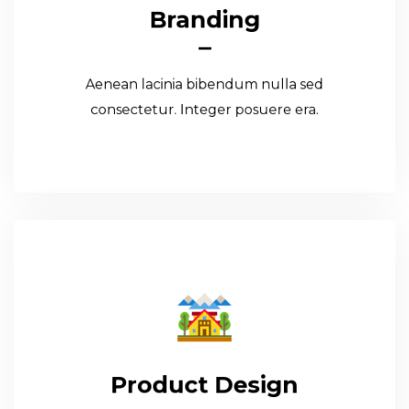
Branding
Aenean lacinia bibendum nulla sed
consectetur. Integer posuere era.
Aenean lacinia bibendum nulla sed
Read More
consectetur. Integer posuere era.
Product Design
Product Design
Aenean lacinia bibendum nulla sed
consectetur. Integer posuere era.