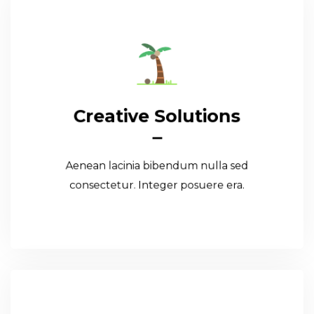
Creative Solutions
Creative Solutions
Aenean lacinia bibendum nulla sed
consectetur. Integer posuere era.
Aenean lacinia bibendum nulla sed
Read More
consectetur. Integer posuere era.