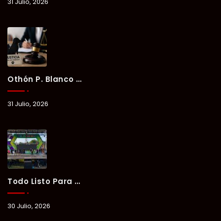
31 Julio, 2026
Othón P. Blanco Refrenda Su Compromiso Contra El Maltrato Animal: Vinculan A Proceso A Presunto Responsable Tras Denuncia Del Ayuntamiento.
31 Julio, 2026
Todo Listo Para “Verano Xul-Há 2026”; Un Fin De Semana De Deporte, Música Y Convivencia Familiar.
30 Julio, 2026