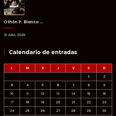
Othón P. Blanco Refrenda Su Compromiso Contra El Maltrato Animal: Vinculan A Proceso A Presunto Responsable Tras Denuncia Del Ayuntamiento.
31 Julio, 2026
Calendario de entradas
L
M
X
J
V
S
D
1
2
3
4
5
6
7
8
9
10
11
12
13
14
15
16
17
18
19
20
21
22
23
24
25
26
27
28
29
30