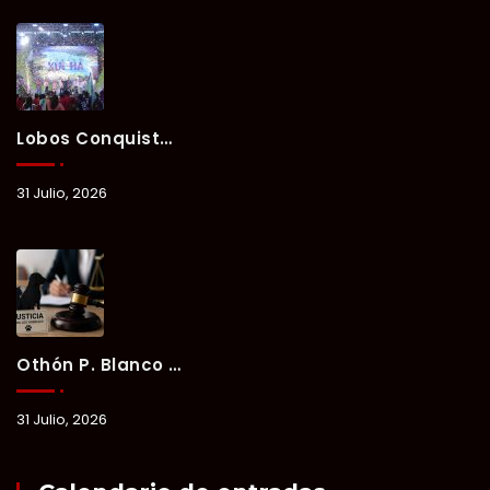
Lobos Conquista La Primera Competencia Del Verano Xul-Há 2026 En Una Noche Llena De Talento Y Energía.
31 Julio, 2026
Othón P. Blanco Refrenda Su Compromiso Contra El Maltrato Animal: Vinculan A Proceso A Presunto Responsable Tras Denuncia Del Ayuntamiento.
31 Julio, 2026