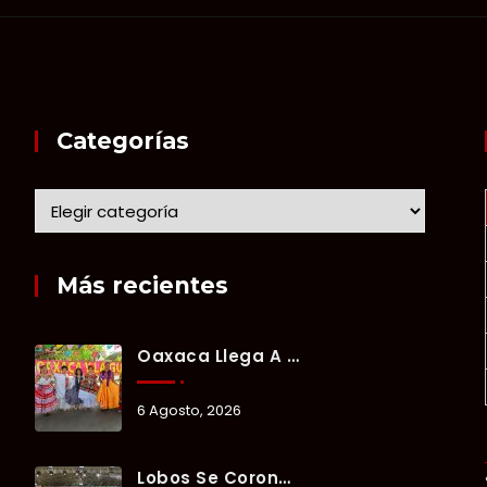
Categorías
Más recientes
Oaxaca Llega A Chetumal Con El Color, Sabor Y Tradición De La Guelaguetza 2026.
6 Agosto, 2026
Lobos Se Corona Campeón Del Verano Xul-Há 2026 Tras Tres Días De Intensa Competencia.