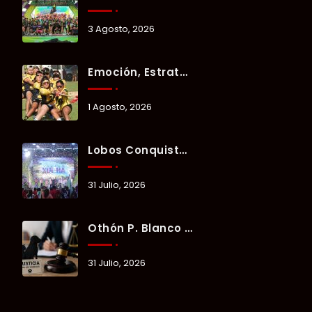
3 Agosto, 2026
Emoción, Estrategia Y Trabajo En Equipo Marcan El Segundo Día Del Verano Xul-Há 2026.
1 Agosto, 2026
Lobos Conquista La Primera Competencia Del Verano Xul-Há 2026 En Una Noche Llena De Talento Y Energía.
31 Julio, 2026
Othón P. Blanco Refrenda Su Compromiso Contra El Maltrato Animal: Vinculan A Proceso A Presunto Responsable Tras Denuncia Del Ayuntamiento.
31 Julio, 2026