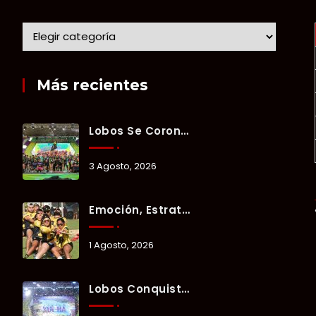
Más recientes
Lobos Se Corona Campeón Del Verano Xul-Há 2026 Tras Tres Días De Intensa Competencia.
3 Agosto, 2026
Emoción, Estrategia Y Trabajo En Equipo Marcan El Segundo Día Del Verano Xul-Há 2026.
1 Agosto, 2026
Lobos Conquista La Primera Competencia Del Verano Xul-Há 2026 En Una Noche Llena De Talento Y Energía.