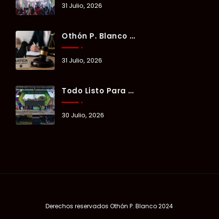
31 Julio, 2026
Othón P. Blanco Refrenda Su Compromiso Contra El Maltrato Animal: Vinculan A Proceso A Presunto Responsable Tras Denuncia Del Ayuntamiento.
31 Julio, 2026
Todo Listo Para “Verano Xul-Há 2026”; Un Fin De Semana De Deporte, Música Y Convivencia Familiar.
30 Julio, 2026
Derechos reservados
Othón P. Blanco 2024