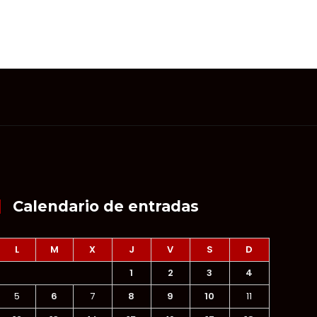
Calendario de entradas
L
M
X
J
V
S
D
1
2
3
4
5
6
7
8
9
10
11