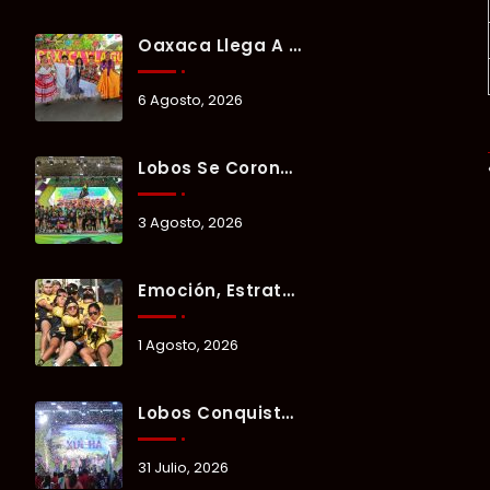
Oaxaca Llega A Chetumal Con El Color, Sabor Y Tradición De La Guelaguetza 2026.
6 Agosto, 2026
Lobos Se Corona Campeón Del Verano Xul-Há 2026 Tras Tres Días De Intensa Competencia.
3 Agosto, 2026
Emoción, Estrategia Y Trabajo En Equipo Marcan El Segundo Día Del Verano Xul-Há 2026.
1 Agosto, 2026
Lobos Conquista La Primera Competencia Del Verano Xul-Há 2026 En Una Noche Llena De Talento Y Energía.
31 Julio, 2026