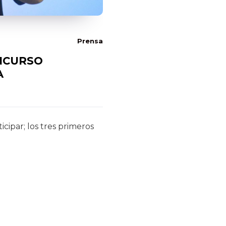
Prensa
ONCURSO
A
icipar; los tres primeros