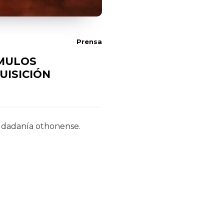
Prensa
ÍMULOS
UISICIÓN
iudadanía othonense.