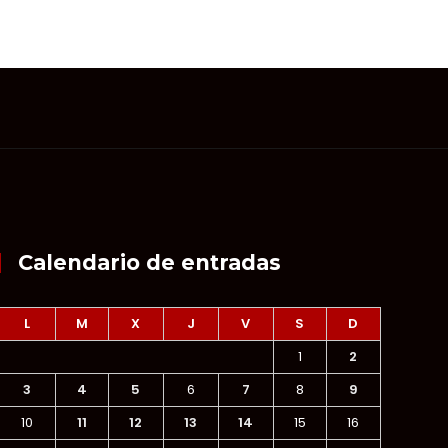
Calendario de entradas
L
M
X
J
V
S
D
1
2
3
4
5
6
7
8
9
10
11
12
13
14
15
16