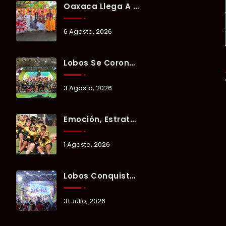
Oaxaca Llega A Chetumal Con El Color, Sabor Y Tradición De La Guelaguetza 2026.
6 Agosto, 2026
Lobos Se Corona Campeón Del Verano Xul-Há 2026 Tras Tres Días De Intensa Competencia.
3 Agosto, 2026
Emoción, Estrategia Y Trabajo En Equipo Marcan El Segundo Día Del Verano Xul-Há 2026.
1 Agosto, 2026
Lobos Conquista La Primera Competencia Del Verano Xul-Há 2026 En Una Noche Llena De Talento Y Energía.
31 Julio, 2026