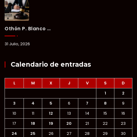
Othón P. Blanco Refrenda Su Compromiso Contra El Maltrato Animal: Vinculan A Proceso A Presunto Responsable Tras Denuncia Del Ayuntamiento.
31 Julio, 2026
Calendario de entradas
L
M
X
J
V
S
D
1
2
3
4
5
6
7
8
9
10
11
12
13
14
15
16
17
18
19
20
21
22
23
24
25
26
27
28
29
30