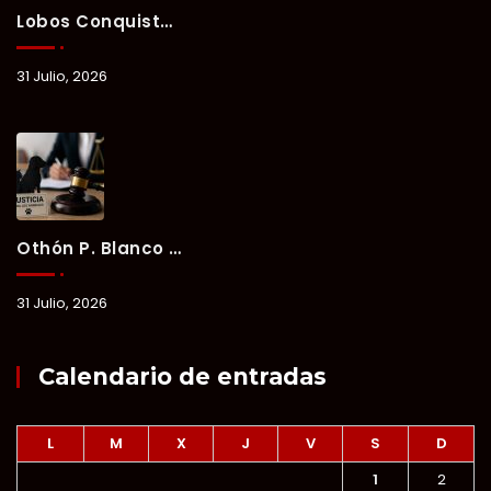
Lobos Conquista La Primera Competencia Del Verano Xul-Há 2026 En Una Noche Llena De Talento Y Energía.
31 Julio, 2026
Othón P. Blanco Refrenda Su Compromiso Contra El Maltrato Animal: Vinculan A Proceso A Presunto Responsable Tras Denuncia Del Ayuntamiento.
31 Julio, 2026
Calendario de entradas
L
M
X
J
V
S
D
1
2