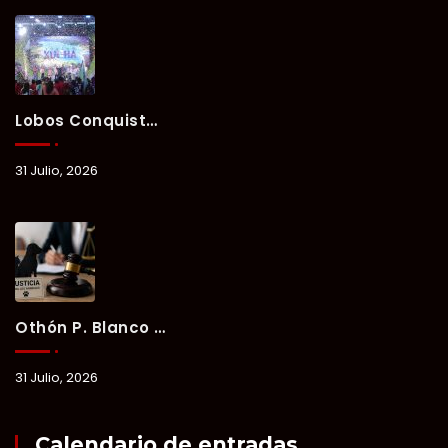
Lobos Conquista La Primera Competencia Del Verano Xul-Há 2026 En Una Noche Llena De Talento Y Energía.
31 Julio, 2026
Othón P. Blanco Refrenda Su Compromiso Contra El Maltrato Animal: Vinculan A Proceso A Presunto Responsable Tras Denuncia Del Ayuntamiento.
31 Julio, 2026
Calendario de entradas