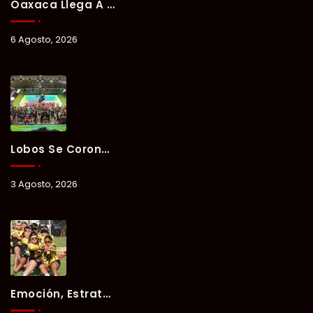
Oaxaca Llega A Chetumal Con El Color, Sabor Y Tradición De La Guelaguetza 2026.
6 Agosto, 2026
Lobos Se Corona Campeón Del Verano Xul-Há 2026 Tras Tres Días De Intensa Competencia.
3 Agosto, 2026
Emoción, Estrategia Y Trabajo En Equipo Marcan El Segundo Día Del Verano Xul-Há 2026.