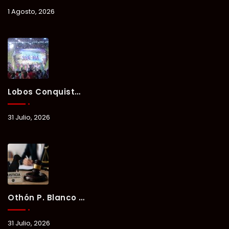
1 Agosto, 2026
Lobos Conquista La Primera Competencia Del Verano Xul-Há 2026 En Una Noche Llena De Talento Y Energía.
31 Julio, 2026
Othón P. Blanco Refrenda Su Compromiso Contra El Maltrato Animal: Vinculan A Proceso A Presunto Responsable Tras Denuncia Del Ayuntamiento.
31 Julio, 2026