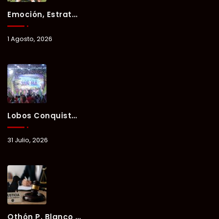
Emoción, Estrategia Y Trabajo En Equipo Marcan El Segundo Día Del Verano Xul-Há 2026.
1 Agosto, 2026
Lobos Conquista La Primera Competencia Del Verano Xul-Há 2026 En Una Noche Llena De Talento Y Energía.
31 Julio, 2026
Othón P. Blanco Refrenda Su Compromiso Contra El Maltrato Animal: Vinculan A Proceso A Presunto Responsable Tras Denuncia Del Ayuntamiento.