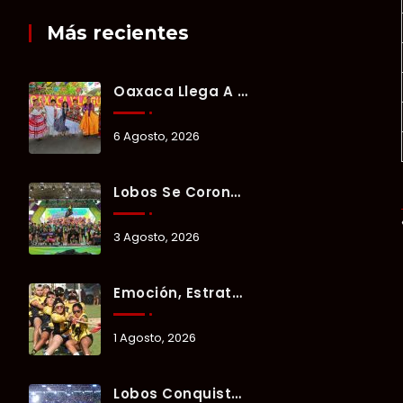
Más recientes
Oaxaca Llega A Chetumal Con El Color, Sabor Y Tradición De La Guelaguetza 2026.
6 Agosto, 2026
Lobos Se Corona Campeón Del Verano Xul-Há 2026 Tras Tres Días De Intensa Competencia.
3 Agosto, 2026
Emoción, Estrategia Y Trabajo En Equipo Marcan El Segundo Día Del Verano Xul-Há 2026.
1 Agosto, 2026
Lobos Conquista La Primera Competencia Del Verano Xul-Há 2026 En Una Noche Llena De Talento Y Energía.