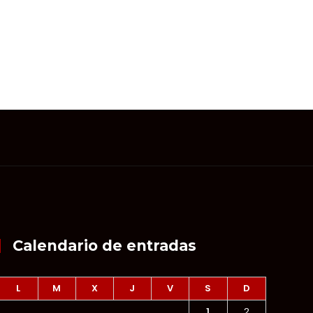
Calendario de entradas
L
M
X
J
V
S
D
1
2