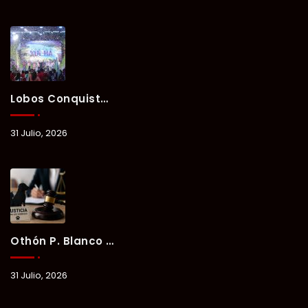
Lobos Conquista La Primera Competencia Del Verano Xul-Há 2026 En Una Noche Llena De Talento Y Energía.
31 Julio, 2026
Othón P. Blanco Refrenda Su Compromiso Contra El Maltrato Animal: Vinculan A Proceso A Presunto Responsable Tras Denuncia Del Ayuntamiento.
31 Julio, 2026