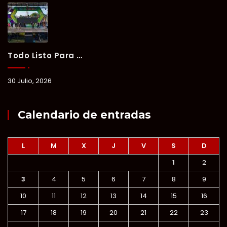
Todo Listo Para “Verano Xul-Há 2026”; Un Fin De Semana De Deporte, Música Y Convivencia Familiar.
30 Julio, 2026
Calendario de entradas
L
M
X
J
V
S
D
1
2
3
4
5
6
7
8
9
10
11
12
13
14
15
16
17
18
19
20
21
22
23