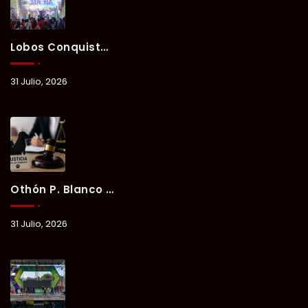
Lobos Conquista La Primera Competencia Del Verano Xul-Há 2026 En Una Noche Llena De Talento Y Energía.
31 Julio, 2026
Othón P. Blanco Refrenda Su Compromiso Contra El Maltrato Animal: Vinculan A Proceso A Presunto Responsable Tras Denuncia Del Ayuntamiento.
31 Julio, 2026