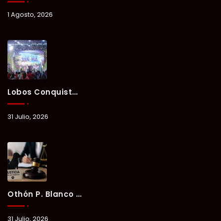
1 Agosto, 2026
Lobos Conquista La Primera Competencia Del Verano Xul-Há 2026 En Una Noche Llena De Talento Y Energía.
31 Julio, 2026
Othón P. Blanco Refrenda Su Compromiso Contra El Maltrato Animal: Vinculan A Proceso A Presunto Responsable Tras Denuncia Del Ayuntamiento.
31 Julio, 2026