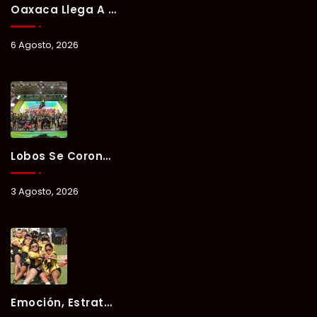
Oaxaca Llega A Chetumal Con El Color, Sabor Y Tradición De La Guelaguetza 2026.
6 Agosto, 2026
Lobos Se Corona Campeón Del Verano Xul-Há 2026 Tras Tres Días De Intensa Competencia.
3 Agosto, 2026
Emoción, Estrategia Y Trabajo En Equipo Marcan El Segundo Día Del Verano Xul-Há 2026.