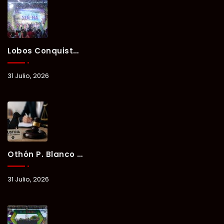
Lobos Conquista La Primera Competencia Del Verano Xul-Há 2026 En Una Noche Llena De Talento Y Energía.
31 Julio, 2026
Othón P. Blanco Refrenda Su Compromiso Contra El Maltrato Animal: Vinculan A Proceso A Presunto Responsable Tras Denuncia Del Ayuntamiento.
31 Julio, 2026