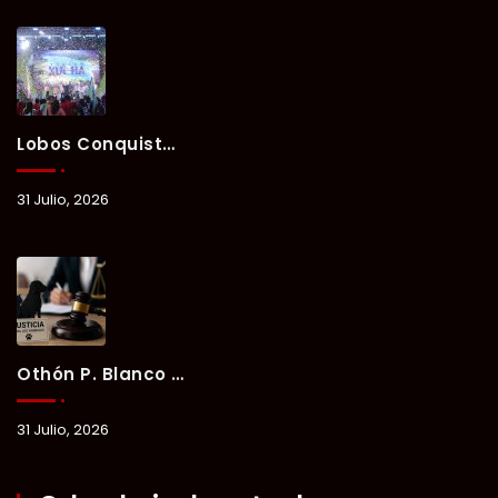
Lobos Conquista La Primera Competencia Del Verano Xul-Há 2026 En Una Noche Llena De Talento Y Energía.
31 Julio, 2026
Othón P. Blanco Refrenda Su Compromiso Contra El Maltrato Animal: Vinculan A Proceso A Presunto Responsable Tras Denuncia Del Ayuntamiento.
31 Julio, 2026