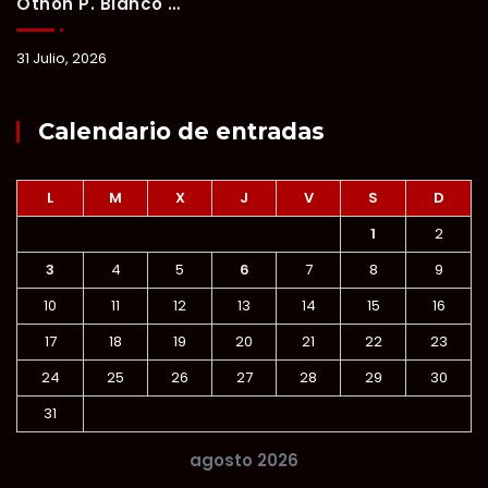
Othón P. Blanco Refrenda Su Compromiso Contra El Maltrato Animal: Vinculan A Proceso A Presunto Responsable Tras Denuncia Del Ayuntamiento.
31 Julio, 2026
Calendario de entradas
L
M
X
J
V
S
D
1
2
3
4
5
6
7
8
9
10
11
12
13
14
15
16
17
18
19
20
21
22
23
24
25
26
27
28
29
30
31
agosto 2026