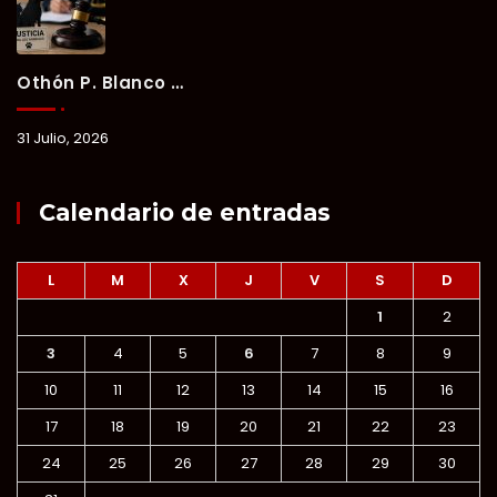
Othón P. Blanco Refrenda Su Compromiso Contra El Maltrato Animal: Vinculan A Proceso A Presunto Responsable Tras Denuncia Del Ayuntamiento.
31 Julio, 2026
Calendario de entradas
L
M
X
J
V
S
D
1
2
3
4
5
6
7
8
9
10
11
12
13
14
15
16
17
18
19
20
21
22
23
24
25
26
27
28
29
30