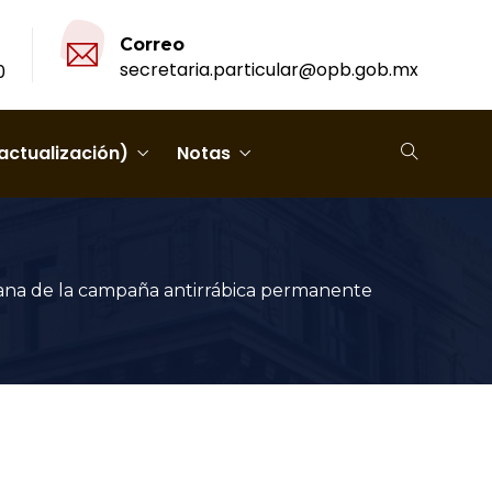
Correo
secretaria.particular@opb.gob.mx
0
actualización)
Notas
ana de la campaña antirrábica permanente