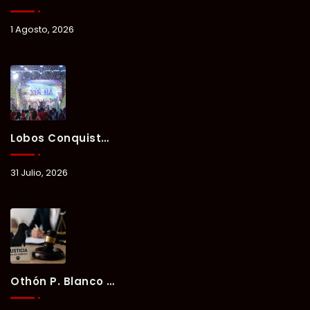
1 Agosto, 2026
Lobos Conquista La Primera Competencia Del Verano Xul-Há 2026 En Una Noche Llena De Talento Y Energía.
31 Julio, 2026
Othón P. Blanco Refrenda Su Compromiso Contra El Maltrato Animal: Vinculan A Proceso A Presunto Responsable Tras Denuncia Del Ayuntamiento.