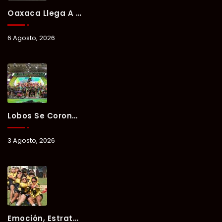
Oaxaca Llega A Chetumal Con El Color, Sabor Y Tradición De La Guelaguetza 2026.
6 Agosto, 2026
Lobos Se Corona Campeón Del Verano Xul-Há 2026 Tras Tres Días De Intensa Competencia.
3 Agosto, 2026
Emoción, Estrategia Y Trabajo En Equipo Marcan El Segundo Día Del Verano Xul-Há 2026.