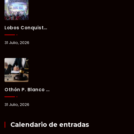
Lobos Conquista La Primera Competencia Del Verano Xul-Há 2026 En Una Noche Llena De Talento Y Energía.
31 Julio, 2026
Othón P. Blanco Refrenda Su Compromiso Contra El Maltrato Animal: Vinculan A Proceso A Presunto Responsable Tras Denuncia Del Ayuntamiento.
31 Julio, 2026
Calendario de entradas