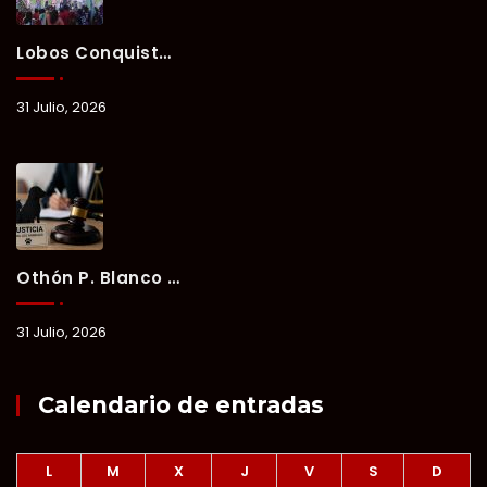
Lobos Conquista La Primera Competencia Del Verano Xul-Há 2026 En Una Noche Llena De Talento Y Energía.
31 Julio, 2026
Othón P. Blanco Refrenda Su Compromiso Contra El Maltrato Animal: Vinculan A Proceso A Presunto Responsable Tras Denuncia Del Ayuntamiento.
31 Julio, 2026
Calendario de entradas
L
M
X
J
V
S
D