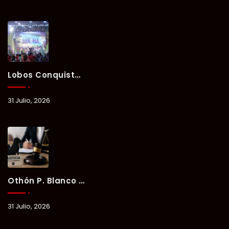
Lobos Conquista La Primera Competencia Del Verano Xul-Há 2026 En Una Noche Llena De Talento Y Energía.
31 Julio, 2026
Othón P. Blanco Refrenda Su Compromiso Contra El Maltrato Animal: Vinculan A Proceso A Presunto Responsable Tras Denuncia Del Ayuntamiento.
31 Julio, 2026