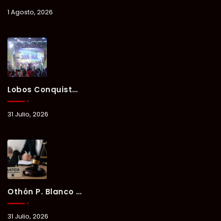
1 Agosto, 2026
Lobos Conquista La Primera Competencia Del Verano Xul-Há 2026 En Una Noche Llena De Talento Y Energía.
31 Julio, 2026
Othón P. Blanco Refrenda Su Compromiso Contra El Maltrato Animal: Vinculan A Proceso A Presunto Responsable Tras Denuncia Del Ayuntamiento.
31 Julio, 2026