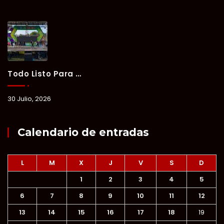
Todo Listo Para “Verano Xul-Há 2026”; Un Fin De Semana De Deporte, Música Y Convivencia Familiar.
30 Julio, 2026
Calendario de entradas
L
M
X
J
V
S
D
1
2
3
4
5
6
7
8
9
10
11
12
13
14
15
16
17
18
19