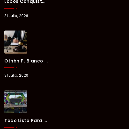
Lobos Conquista La Primera Competencia Del Verano Xul-Há 2026 En Una Noche Llena De Talento Y Energía.
31 Julio, 2026
Othón P. Blanco Refrenda Su Compromiso Contra El Maltrato Animal: Vinculan A Proceso A Presunto Responsable Tras Denuncia Del Ayuntamiento.
31 Julio, 2026
Todo Listo Para “Verano Xul-Há 2026”; Un Fin De Semana De Deporte, Música Y Convivencia Familiar.