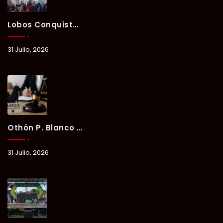
Lobos Conquista La Primera Competencia Del Verano Xul-Há 2026 En Una Noche Llena De Talento Y Energía.
31 Julio, 2026
Othón P. Blanco Refrenda Su Compromiso Contra El Maltrato Animal: Vinculan A Proceso A Presunto Responsable Tras Denuncia Del Ayuntamiento.
31 Julio, 2026