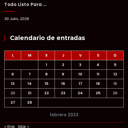
Todo Listo Para “Verano Xul-Há 2026”; Un Fin De Semana De Deporte, Música Y Convivencia Familiar.
30 Julio, 2026
Calendario de entradas
L
M
X
J
V
S
D
1
2
3
4
5
6
7
8
9
10
11
12
13
14
15
16
17
18
19
20
21
22
23
24
25
26
27
28
febrero 2023
« Ene
Mar »