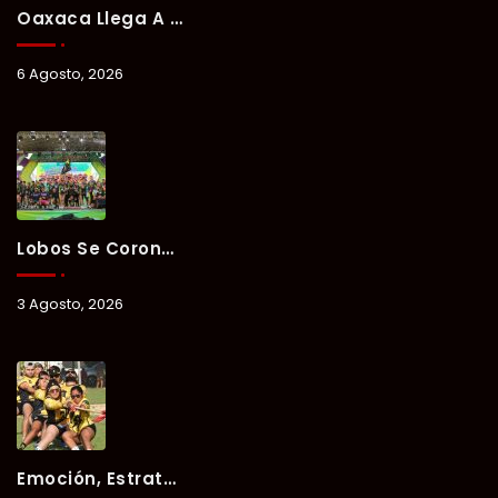
Oaxaca Llega A Chetumal Con El Color, Sabor Y Tradición De La Guelaguetza 2026.
6 Agosto, 2026
Lobos Se Corona Campeón Del Verano Xul-Há 2026 Tras Tres Días De Intensa Competencia.
3 Agosto, 2026
Emoción, Estrategia Y Trabajo En Equipo Marcan El Segundo Día Del Verano Xul-Há 2026.