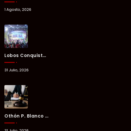
1 Agosto, 2026
Lobos Conquista La Primera Competencia Del Verano Xul-Há 2026 En Una Noche Llena De Talento Y Energía.
31 Julio, 2026
Othón P. Blanco Refrenda Su Compromiso Contra El Maltrato Animal: Vinculan A Proceso A Presunto Responsable Tras Denuncia Del Ayuntamiento.
31 Julio, 2026