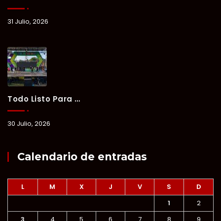
31 Julio, 2026
Todo Listo Para “Verano Xul-Há 2026”; Un Fin De Semana De Deporte, Música Y Convivencia Familiar.
30 Julio, 2026
Calendario de entradas
L
M
X
J
V
S
D
1
2
3
4
5
6
7
8
9