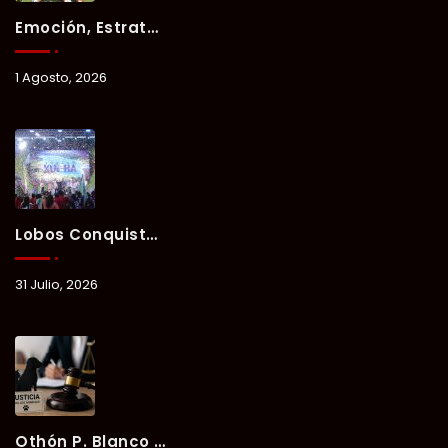
Emoción, Estrategia Y Trabajo En Equipo Marcan El Segundo Día Del Verano Xul-Há 2026.
1 Agosto, 2026
Lobos Conquista La Primera Competencia Del Verano Xul-Há 2026 En Una Noche Llena De Talento Y Energía.
31 Julio, 2026
Othón P. Blanco Refrenda Su Compromiso Contra El Maltrato Animal: Vinculan A Proceso A Presunto Responsable Tras Denuncia Del Ayuntamiento.