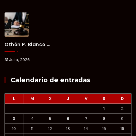
Othón P. Blanco Refrenda Su Compromiso Contra El Maltrato Animal: Vinculan A Proceso A Presunto Responsable Tras Denuncia Del Ayuntamiento.
31 Julio, 2026
Calendario de entradas
L
M
X
J
V
S
D
1
2
3
4
5
6
7
8
9
10
11
12
13
14
15
16