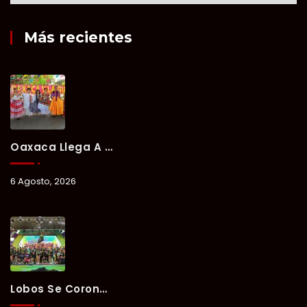
Más recientes
Oaxaca Llega A Chetumal Con El Color, Sabor Y Tradición De La Guelaguetza 2026.
6 Agosto, 2026
Lobos Se Corona Campeón Del Verano Xul-Há 2026 Tras Tres Días De Intensa Competencia.