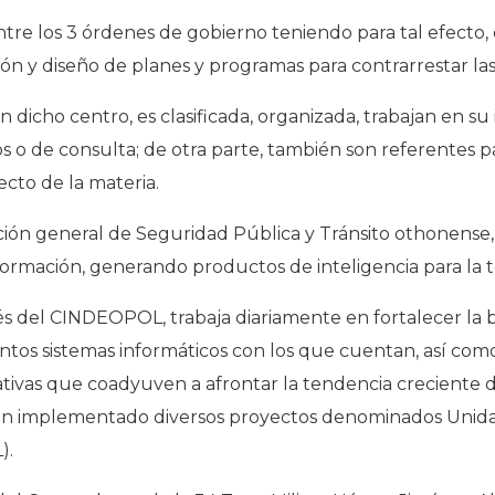
tre los 3 órdenes de gobierno teniendo para tal efecto,
n y diseño de planes y programas para contrarrestar las i
 dicho centro, es clasificada, organizada, trabajan en su i
icos o de consulta; de otra parte, también son referente
ecto de la materia.
ción general de Seguridad Pública y Tránsito othonense,
nformación, generando productos de inteligencia para la 
vés del CINDEOPOL, trabaja diariamente en fortalecer la
intos sistemas informáticos con los que cuentan, así com
ativas que coadyuven a afrontar la tendencia creciente d
han implementado diversos proyectos denominados Unidad d
).