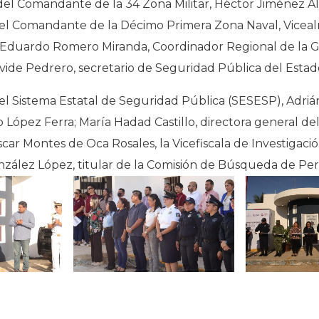
 del Comandante de la 34 Zona Militar, Héctor Jiménez A
l Comandante de la Décimo Primera Zona Naval, Vicealm
r Eduardo Romero Miranda, Coordinador Regional de la G
ide Pedrero, secretario de Seguridad Pública del Estado
 del Sistema Estatal de Seguridad Pública (SESESP), Adriá
 López Ferra; María Hadad Castillo, directora general de
car Montes de Oca Rosales, la Vicefiscala de Investigaci
nzález López, titular de la Comisión de Búsqueda de Pe