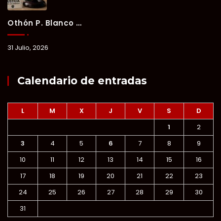
Othón P. Blanco Refrenda Su Compromiso Contra El Maltrato Animal: Vinculan A Proceso A Presunto Responsable Tras Denuncia Del Ayuntamiento.
31 Julio, 2026
Calendario de entradas
L
M
X
J
V
S
D
1
2
3
4
5
6
7
8
9
10
11
12
13
14
15
16
17
18
19
20
21
22
23
24
25
26
27
28
29
30
31