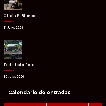
Othón P. Blanco Refrenda Su Compromiso Contra El Maltrato Animal: Vinculan A Proceso A Presunto Responsable Tras Denuncia Del Ayuntamiento.
31 Julio, 2026
Todo Listo Para “Verano Xul-Há 2026”; Un Fin De Semana De Deporte, Música Y Convivencia Familiar.
30 Julio, 2026
Calendario de entradas