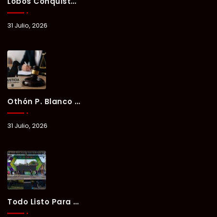
Lobos Conquista La Primera Competencia Del Verano Xul-Há 2026 En Una Noche Llena De Talento Y Energía.
31 Julio, 2026
Othón P. Blanco Refrenda Su Compromiso Contra El Maltrato Animal: Vinculan A Proceso A Presunto Responsable Tras Denuncia Del Ayuntamiento.
31 Julio, 2026
Todo Listo Para “Verano Xul-Há 2026”; Un Fin De Semana De Deporte, Música Y Convivencia Familiar.