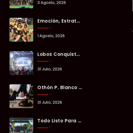
3 Agosto, 2026
Emoción, Estrategia Y Trabajo En Equipo Marcan El Segundo Día Del Verano Xul-Há 2026.
1 Agosto, 2026
Lobos Conquista La Primera Competencia Del Verano Xul-Há 2026 En Una Noche Llena De Talento Y Energía.
31 Julio, 2026
Othón P. Blanco Refrenda Su Compromiso Contra El Maltrato Animal: Vinculan A Proceso A Presunto Responsable Tras Denuncia Del Ayuntamiento.
31 Julio, 2026
Todo Listo Para “Verano Xul-Há 2026”; Un Fin De Semana De Deporte, Música Y Convivencia Familiar.