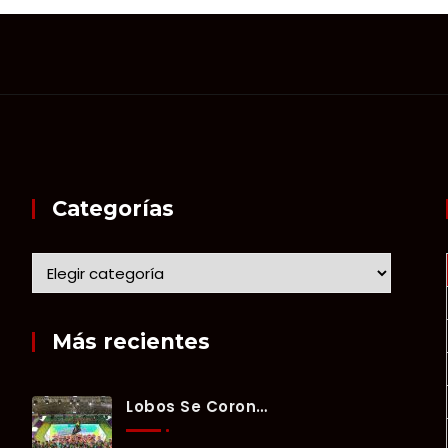
Categorías
Más recientes
Lobos Se Corona Campeón Del Verano Xul-Há 2026 Tras Tres Días De Intensa Competencia.