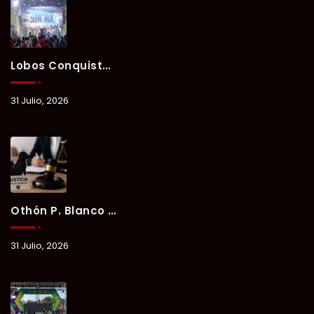
Lobos Conquista La Primera Competencia Del Verano Xul-Há 2026 En Una Noche Llena De Talento Y Energía.
31 Julio, 2026
Othón P. Blanco Refrenda Su Compromiso Contra El Maltrato Animal: Vinculan A Proceso A Presunto Responsable Tras Denuncia Del Ayuntamiento.
31 Julio, 2026