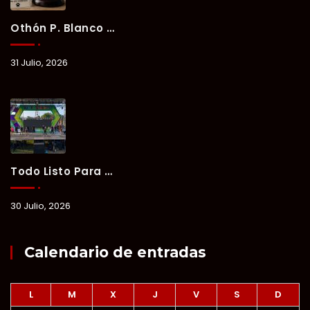
Othón P. Blanco Refrenda Su Compromiso Contra El Maltrato Animal: Vinculan A Proceso A Presunto Responsable Tras Denuncia Del Ayuntamiento.
31 Julio, 2026
Todo Listo Para “Verano Xul-Há 2026”; Un Fin De Semana De Deporte, Música Y Convivencia Familiar.
30 Julio, 2026
Calendario de entradas
L
M
X
J
V
S
D