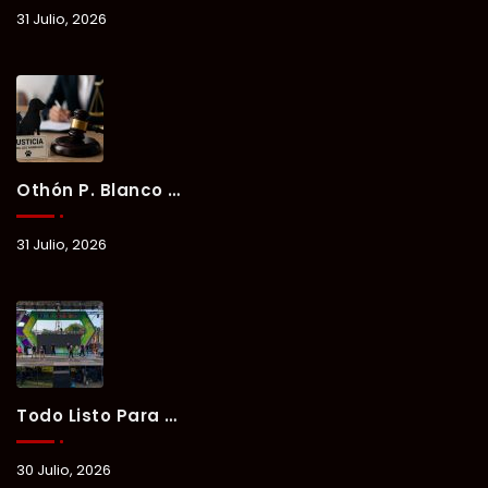
31 Julio, 2026
Othón P. Blanco Refrenda Su Compromiso Contra El Maltrato Animal: Vinculan A Proceso A Presunto Responsable Tras Denuncia Del Ayuntamiento.
31 Julio, 2026
Todo Listo Para “Verano Xul-Há 2026”; Un Fin De Semana De Deporte, Música Y Convivencia Familiar.
30 Julio, 2026