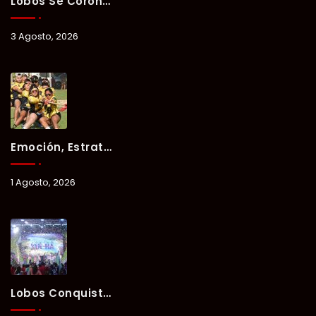
Lobos Se Corona Campeón Del Verano Xul-Há 2026 Tras Tres Días De Intensa Competencia.
3 Agosto, 2026
Emoción, Estrategia Y Trabajo En Equipo Marcan El Segundo Día Del Verano Xul-Há 2026.
1 Agosto, 2026
Lobos Conquista La Primera Competencia Del Verano Xul-Há 2026 En Una Noche Llena De Talento Y Energía.