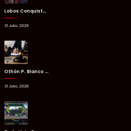
Lobos Conquista La Primera Competencia Del Verano Xul-Há 2026 En Una Noche Llena De Talento Y Energía.
31 Julio, 2026
Othón P. Blanco Refrenda Su Compromiso Contra El Maltrato Animal: Vinculan A Proceso A Presunto Responsable Tras Denuncia Del Ayuntamiento.
31 Julio, 2026