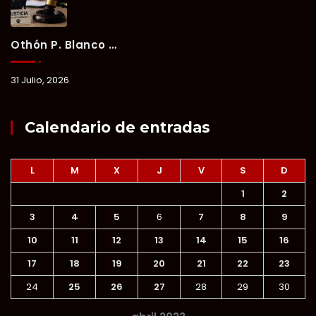
Othón P. Blanco Refrenda Su Compromiso Contra El Maltrato Animal: Vinculan A Proceso A Presunto Responsable Tras Denuncia Del Ayuntamiento.
31 Julio, 2026
Calendario de entradas
L
M
X
J
V
S
D
1
2
3
4
5
6
7
8
9
10
11
12
13
14
15
16
17
18
19
20
21
22
23
24
25
26
27
28
29
30