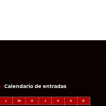
Calendario de entradas
L
M
X
J
V
S
D