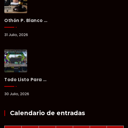
Othón P. Blanco Refrenda Su Compromiso Contra El Maltrato Animal: Vinculan A Proceso A Presunto Responsable Tras Denuncia Del Ayuntamiento.
31 Julio, 2026
Todo Listo Para “Verano Xul-Há 2026”; Un Fin De Semana De Deporte, Música Y Convivencia Familiar.
30 Julio, 2026
Calendario de entradas