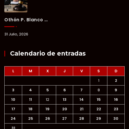
Othón P. Blanco Refrenda Su Compromiso Contra El Maltrato Animal: Vinculan A Proceso A Presunto Responsable Tras Denuncia Del Ayuntamiento.
31 Julio, 2026
Calendario de entradas
L
M
X
J
V
S
D
1
2
3
4
5
6
7
8
9
10
11
12
13
14
15
16
17
18
19
20
21
22
23
24
25
26
27
28
29
30
31