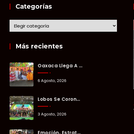
Categorías
Más recientes
Oaxaca Llega A Chetumal Con El Color, Sabor Y Tradición De La Guelaguetza 2026.
6 Agosto, 2026
Lobos Se Corona Campeón Del Verano Xul-Há 2026 Tras Tres Días De Intensa Competencia.
3 Agosto, 2026
Emoción, Estrategia Y Trabajo En Equipo Marcan El Segundo Día Del Verano Xul-Há 2026.