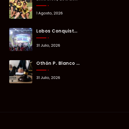
1 Agosto, 2026
Lobos Conquista La Primera Competencia Del Verano Xul-Há 2026 En Una Noche Llena De Talento Y Energía.
31 Julio, 2026
Othón P. Blanco Refrenda Su Compromiso Contra El Maltrato Animal: Vinculan A Proceso A Presunto Responsable Tras Denuncia Del Ayuntamiento.
31 Julio, 2026