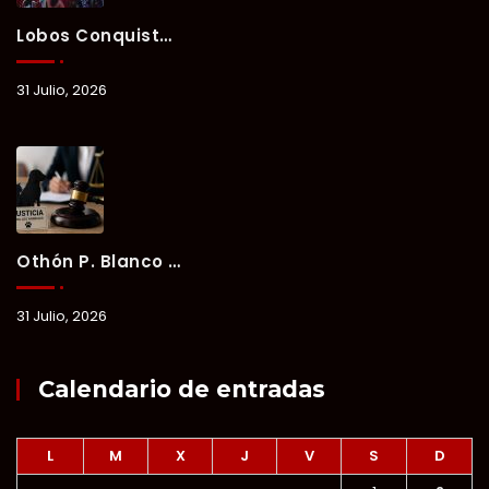
Lobos Conquista La Primera Competencia Del Verano Xul-Há 2026 En Una Noche Llena De Talento Y Energía.
31 Julio, 2026
Othón P. Blanco Refrenda Su Compromiso Contra El Maltrato Animal: Vinculan A Proceso A Presunto Responsable Tras Denuncia Del Ayuntamiento.
31 Julio, 2026
Calendario de entradas
L
M
X
J
V
S
D