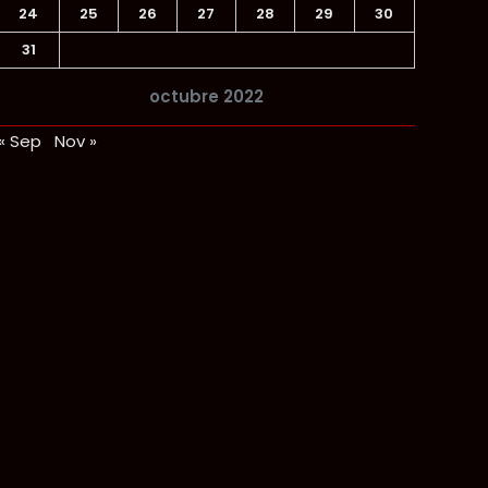
24
25
26
27
28
29
30
31
octubre 2022
« Sep
Nov »