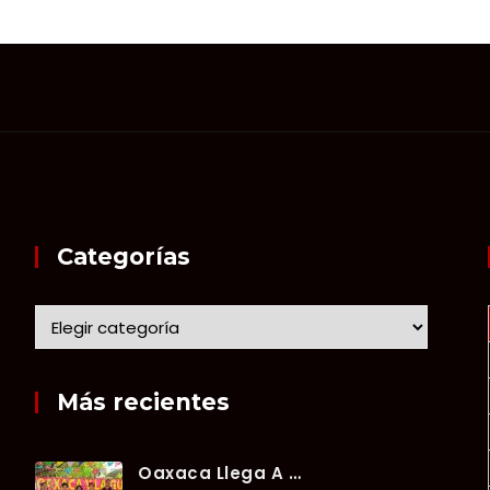
Categorías
Más recientes
Oaxaca Llega A Chetumal Con El Color, Sabor Y Tradición De La Guelaguetza 2026.