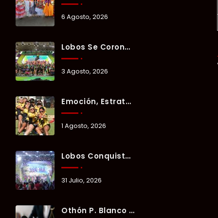
6 Agosto, 2026
Lobos Se Corona Campeón Del Verano Xul-Há 2026 Tras Tres Días De Intensa Competencia.
3 Agosto, 2026
Emoción, Estrategia Y Trabajo En Equipo Marcan El Segundo Día Del Verano Xul-Há 2026.
1 Agosto, 2026
Lobos Conquista La Primera Competencia Del Verano Xul-Há 2026 En Una Noche Llena De Talento Y Energía.
31 Julio, 2026
Othón P. Blanco Refrenda Su Compromiso Contra El Maltrato Animal: Vinculan A Proceso A Presunto Responsable Tras Denuncia Del Ayuntamiento.